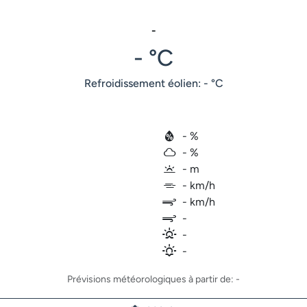
-
- °C
Refroidissement éolien: - °C
- %
- %
- m
- km/h
- km/h
-
-
-
Prévisions météorologiques à partir de: -