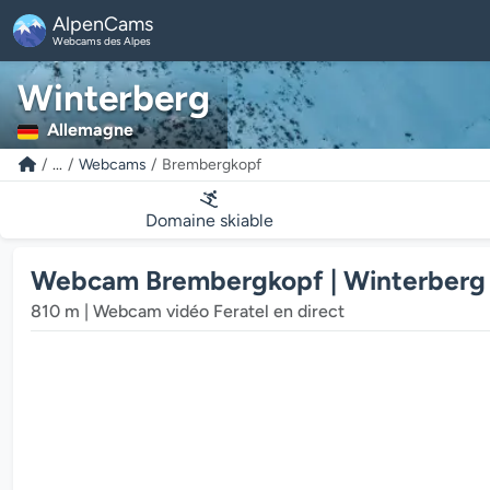
AlpenCams
Webcams des Alpes
Winterberg
Allemagne
...
Webcams
Brembergkopf
Domaine skiable
Webcam Brembergkopf | Winterberg
810 m | Webcam vidéo Feratel en direct