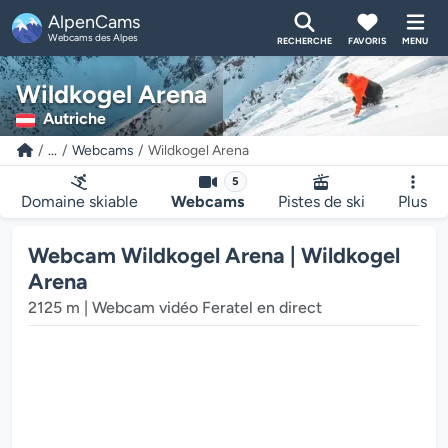
AlpenCams
Webcams des Alpes
RECHERCHE
FAVORIS
MENU
Wildkogel Arena
Autriche
...
Webcams
Wildkogel Arena
5
Domaine skiable
Webcams
Pistes de ski
Plus
Webcam Wildkogel Arena | Wildkogel
Arena
2125 m | Webcam vidéo Feratel en direct