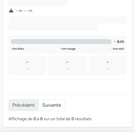
-
- m - - m
-
-
- km
- km bleu
- km rouge
- km noir
-
-
-
-
-
-
Précédent
Suivante
Affichage de
0
à
0
sur un total de
0
résultats