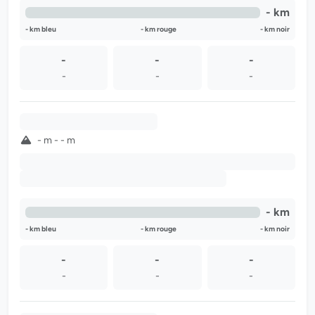
- km
- km bleu
- km rouge
- km noir
-
-
-
-
-
-
-
- m - - m
-
-
- km
- km bleu
- km rouge
- km noir
-
-
-
-
-
-