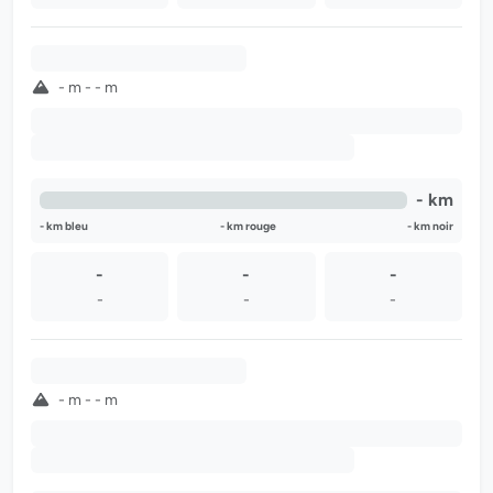
-
- m - - m
-
-
- km
- km bleu
- km rouge
- km noir
-
-
-
-
-
-
-
- m - - m
-
-