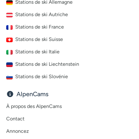
Stations de ski Allemagne
Stations de ski Autriche
Stations de ski France
Stations de ski Suisse
Stations de ski Italie
Stations de ski Liechtenstein
Stations de ski Slovénie
AlpenCams
À propos des AlpenCams
Contact
Annoncez