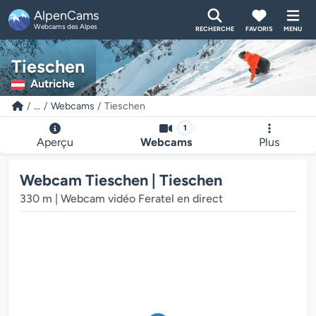
AlpenCams
Webcams des Alpes
RECHERCHE
FAVORIS
MENU
Tieschen
Autriche
...
Webcams
Tieschen
1
Aperçu
Webcams
Plus
Webcam Tieschen | Tieschen
cteur multimédia de la webcam charge...
330 m | Webcam vidéo Feratel en direct