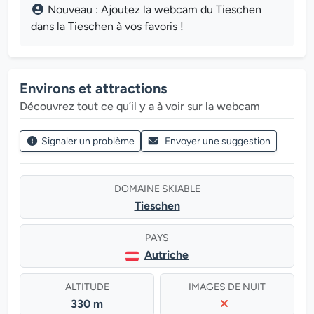
Nouveau : Ajoutez la webcam du Tieschen
dans la Tieschen à vos favoris !
Environs et attractions
Découvrez tout ce qu’il y a à voir sur la webcam
Signaler un problème
Envoyer une suggestion
DOMAINE SKIABLE
Tieschen
PAYS
Autriche
ALTITUDE
IMAGES DE NUIT
330 m