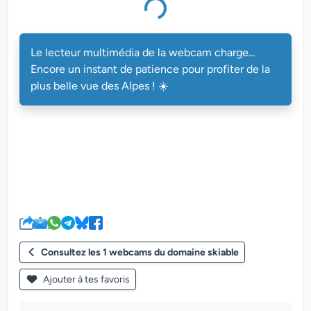
Le lecteur multimédia de la webcam charge...
Encore un instant de patience pour profiter de la
plus belle vue des Alpes ! ☀️
Consultez les 1 webcams du domaine skiable
Ajouter à tes favoris