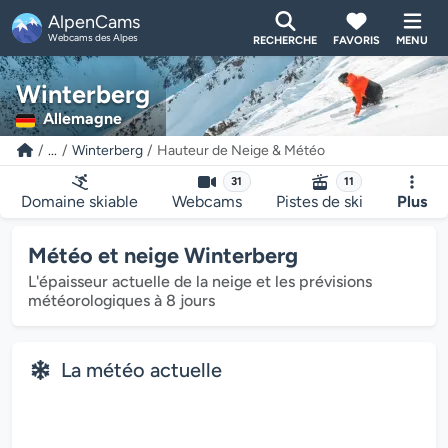
AlpenCams
Webcams des Alpes
RECHERCHE
FAVORIS
MENU
Winterberg
Allemagne
...
Winterberg
Hauteur de Neige & Météo
31
11
Domaine skiable
Webcams
Pistes de ski
Plus
Météo et neige Winterberg
L'épaisseur actuelle de la neige et les prévisions
météorologiques à 8 jours
La météo actuelle