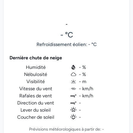
-
- °C
Refroidissement éolien: - °C
Dernière chute de neige
Humidité
- %
Nébulosité
- %
Visibilité
- m
Vitesse du vent
- km/h
Rafales de vent
- km/h
Direction du vent
-
Lever du soleil
-
Coucher de soleil
-
Prévisions météorologiques à partir de: -