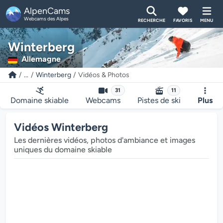
AlpenCams
Webcams des Alpes
RECHERCHE
FAVORIS
MENU
Winterberg
Allemagne
...
Winterberg
Vidéos & Photos
31
11
Domaine skiable
Webcams
Pistes de ski
Plus
Vidéos Winterberg
Les dernières vidéos, photos d'ambiance et images
uniques du domaine skiable
Le lecteur multimédia est en cours de chargem
Le lecteur multi