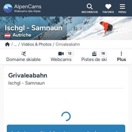
AlpenCams
Webcams des Alpes
RECHERCHE
FAVORIS
MENU
Ischgl - Samnaun
Autriche
e lecteur multimédia est en cours de chargement...
...
Vidéos & Photos
Grivaleabahn
12
18
Domaine skiable
Webcams
Pistes de ski
Plus
Grivaleabahn
Ischgl - Samnaun