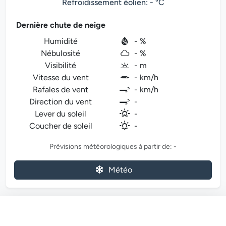
Refroidissement éolien: - °C
Dernière chute de neige
Humidité
- %
Nébulosité
- %
Visibilité
- m
Vitesse du vent
- km/h
Rafales de vent
- km/h
Direction du vent
-
Lever du soleil
-
Coucher de soleil
-
Prévisions météorologiques à partir de: -
Météo