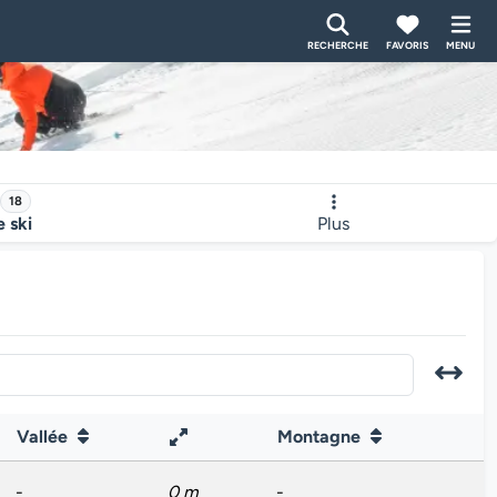
RECHERCHE
FAVORIS
MENU
18
e ski
Plus
Vallée
Montagne
-
0 m
-