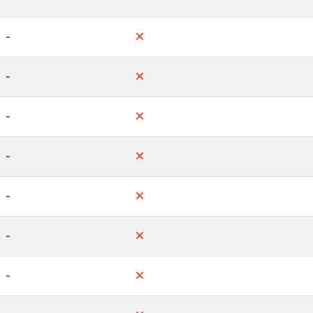
-
-
-
-
-
-
-