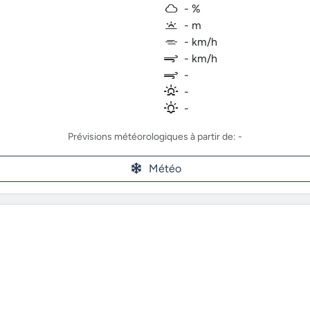
- %
- m
- km/h
- km/h
-
-
-
Prévisions météorologiques à partir de: -
Météo