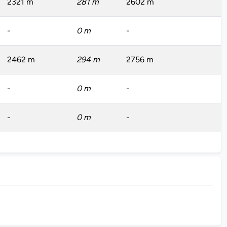
2321 m
281 m
2602 m
-
0 m
-
2462 m
294 m
2756 m
-
0 m
-
-
0 m
-