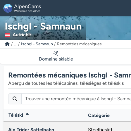
AlpenCams
Webcams des Alpes
Ischgl - Samnaun
Autriche
...
Ischgl - Samnaun
Remontées mécaniques
Domaine skiable
Remontées mécaniques Ischgl - Sam
Aperçu de toutes les télécabines, télésièges et téléskis
Téléski
Catégorie
Alp Trider Sattelbahn
Stoeltjeslift