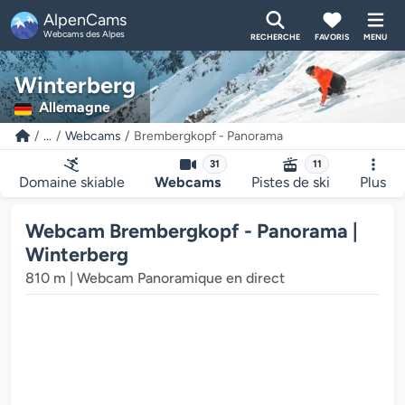
AlpenCams
Webcams des Alpes
RECHERCHE
FAVORIS
MENU
Winterberg
Allemagne
...
Webcams
Brembergkopf - Panorama
31
11
Le lecteur multimédia de la webcam charge...
Domaine skiable
Webcams
Pistes de ski
Plus
Webcam Brembergkopf - Panorama |
Winterberg
810 m | Webcam Panoramique en direct