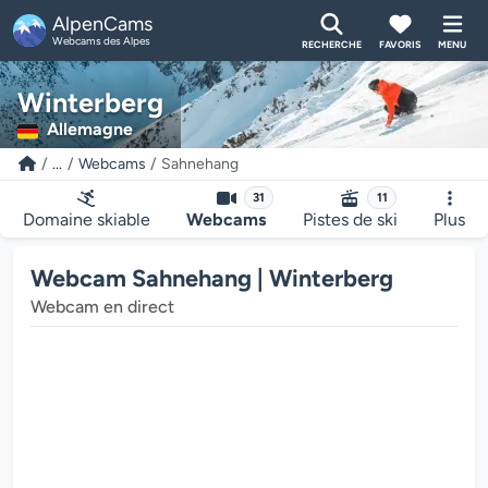
AlpenCams
Webcams des Alpes
RECHERCHE
FAVORIS
MENU
Winterberg
Allemagne
...
Webcams
Sahnehang
31
11
Domaine skiable
Webcams
Pistes de ski
Plus
Webcam Sahnehang | Winterberg
Webcam en direct