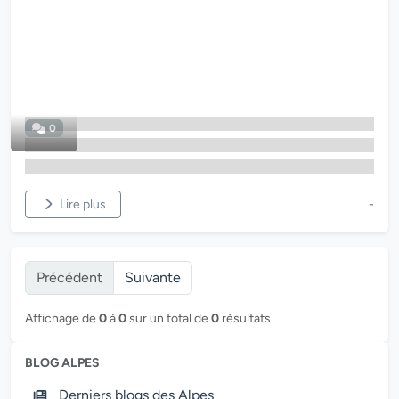
0
Lire plus
-
Précédent
Suivante
Affichage de
0
à
0
sur un total de
0
résultats
BLOG ALPES
Derniers blogs des Alpes