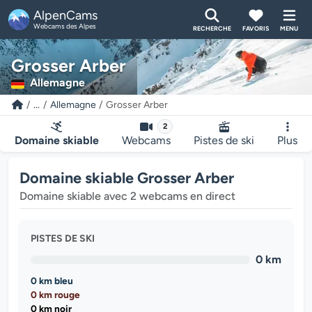
AlpenCams
Webcams des Alpes
RECHERCHE
FAVORIS
MENU
Grosser Arber
Allemagne
...
Allemagne
Grosser Arber
2
Domaine skiable
Webcams
Pistes de ski
Plus
Domaine skiable Grosser Arber
Domaine skiable avec 2 webcams en direct
PISTES DE SKI
0 km
0 km bleu
0 km rouge
0 km noir