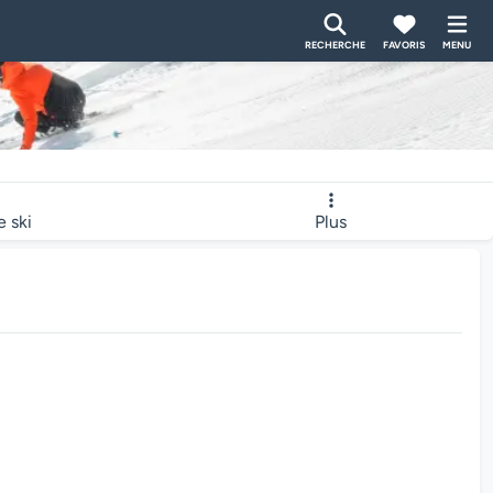
RECHERCHE
FAVORIS
MENU
e ski
Plus
bcam charge...