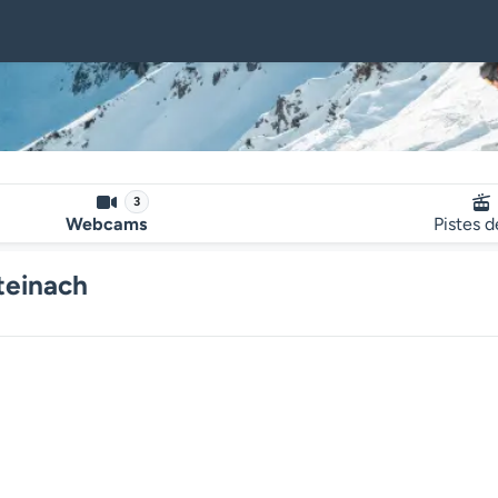
3
Webcams
Pistes d
teinach
Le lecteur multimédia de la we