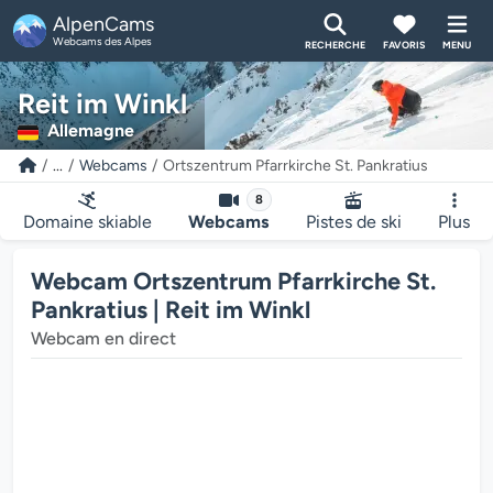
AlpenCams
Webcams des Alpes
RECHERCHE
FAVORIS
MENU
Reit im Winkl
Allemagne
...
Webcams
Ortszentrum Pfarrkirche St. Pankratius
8
Domaine skiable
Webcams
Pistes de ski
Plus
Webcam Ortszentrum Pfarrkirche St.
Pankratius | Reit im Winkl
Webcam en direct