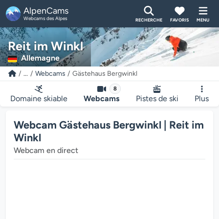
AlpenCams
Webcams des Alpes
RECHERCHE
FAVORIS
MENU
Reit im Winkl
Allemagne
...
Webcams
Gästehaus Bergwinkl
8
Domaine skiable
Webcams
Pistes de ski
Plus
Webcam Gästehaus Bergwinkl | Reit im
Winkl
Webcam en direct