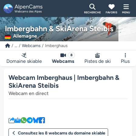
AlpenCams
Webcams des Alpes
RECHERCHE
FAVORIS
MENU
Imbergbahn & SkiArena Steibis
Allemagne
...
Webcams
Imberghaus
8
Domaine skiable
Webcams
Pistes de ski
Plus
Webcam Imberghaus | Imbergbahn &
SkiArena Steibis
Webcam en direct
Le lecteur multimédia de la we
Consultez les 8 webcams du domaine skiable