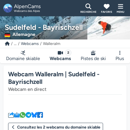
AlpenCams
Webcams des Alpes
RECHERCHE
FAVORIS
MENU
Sudelfeld - Bayrischzell
Allemagne
...
Webcams
Walleralm
2
Domaine skiable
Webcams
Pistes de ski
Plus
Webcam Walleralm | Sudelfeld -
Bayrischzell
Webcam en direct
Le lecteur multimédia de la we
Consultez les 2 webcams du domaine skiable