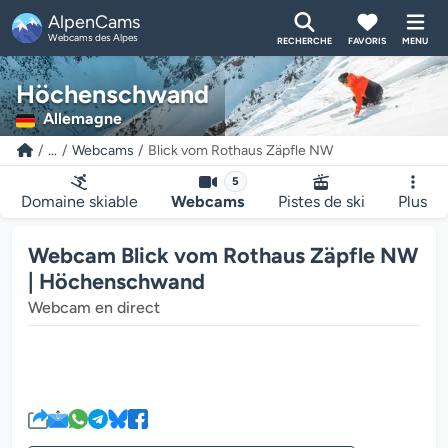
AlpenCams
Webcams des Alpes
RECHERCHE
FAVORIS
MENU
Höchenschwand
Allemagne
...
Webcams
Blick vom Rothaus Zäpfle NW
5
Domaine skiable
Webcams
Pistes de ski
Plus
Webcam Blick vom Rothaus Zäpfle NW
| Höchenschwand
Webcam en direct
Le lecteur multimédia de la we