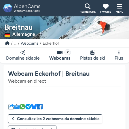
AlpenCams
Webcams des Alpes
RECHERCHE
FAVORIS
MENU
Breitnau
Allemagne
...
Webcams
Eckerhof
2
Domaine skiable
Webcams
Pistes de ski
Plus
Webcam Eckerhof | Breitnau
Webcam en direct
Le lecteur multimédia de la we
Consultez les 2 webcams du domaine skiable