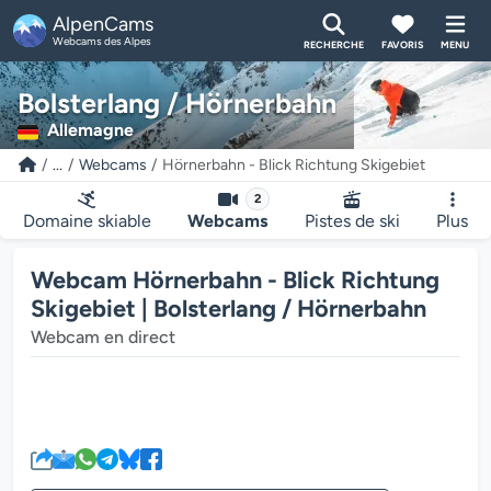
AlpenCams
Webcams des Alpes
RECHERCHE
FAVORIS
MENU
Bolsterlang / Hörnerbahn
Allemagne
...
Webcams
Hörnerbahn - Blick Richtung Skigebiet
2
Domaine skiable
Webcams
Pistes de ski
Plus
Webcam Hörnerbahn - Blick Richtung
Skigebiet | Bolsterlang / Hörnerbahn
Webcam en direct
Le lecteur multimédia de la we