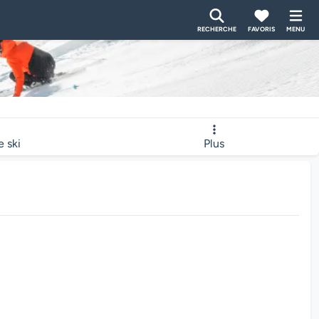
RECHERCHE
FAVORIS
MENU
e ski
Plus
bcam charge...