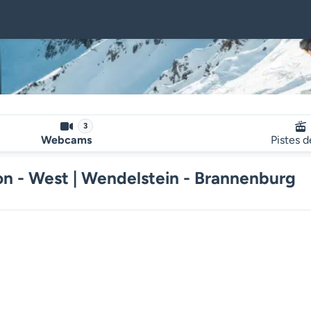
3
Webcams
Pistes d
 - West | Wendelstein - Brannenburg
Le lecteur multimédia de la we