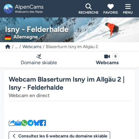
AlpenCams
Webcams des Alpes
RECHERCHE
FAVORIS
MENU
Isny - Felderhalde
Allemagne
...
Webcams
Blaserturm Isny im Allgäu 2
6
Domaine skiable
Webcams
Webcam Blaserturm Isny im Allgäu 2 |
Isny - Felderhalde
Webcam en direct
Le lecteur multimédia de la we
Consultez les 6 webcams du domaine skiable