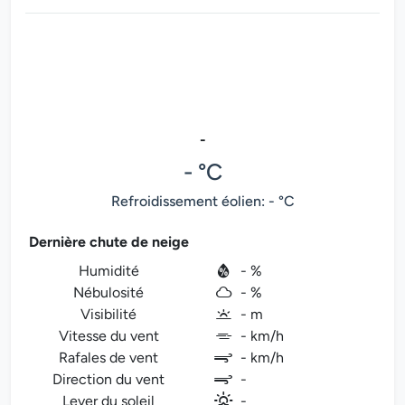
-
- °C
Refroidissement éolien: - °C
Dernière chute de neige
Humidité
- %
Nébulosité
- %
Visibilité
- m
Vitesse du vent
- km/h
Rafales de vent
- km/h
Direction du vent
-
Lever du soleil
-