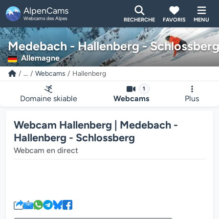
AlpenCams
Webcams des Alpes
RECHERCHE
FAVORIS
MENU
Medebach - Hallenberg - Schlossber
Allemagne
...
Webcams
Hallenberg
1
Domaine skiable
Webcams
Plus
Webcam Hallenberg | Medebach -
Hallenberg - Schlossberg
Webcam en direct
Le lecteur multimédia de la we