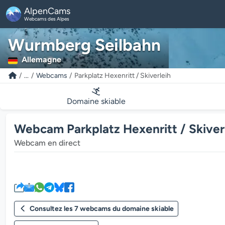
AlpenCams
Webcams des Alpes
Wurmberg Seilbahn
Allemagne
...
Webcams
Parkplatz Hexenritt / Skiverleih
Domaine skiable
Webcam Parkplatz Hexenritt / Skiver
Webcam en direct
Consultez les 7 webcams du domaine skiable