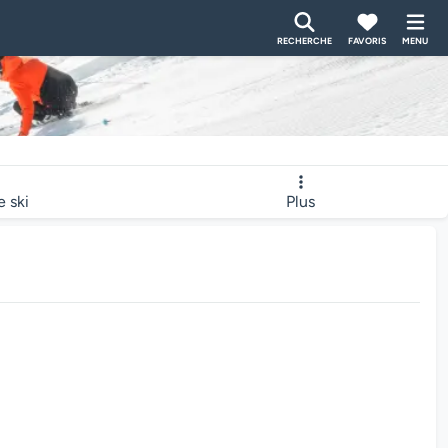
RECHERCHE
FAVORIS
MENU
e ski
Plus
bcam charge...