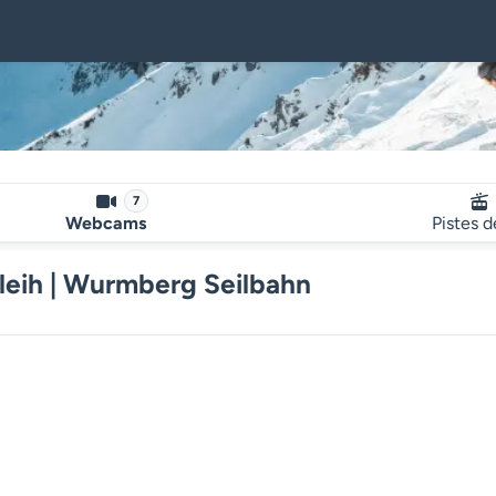
7
Webcams
Pistes d
leih | Wurmberg Seilbahn
Le lecteur multimédia de la we