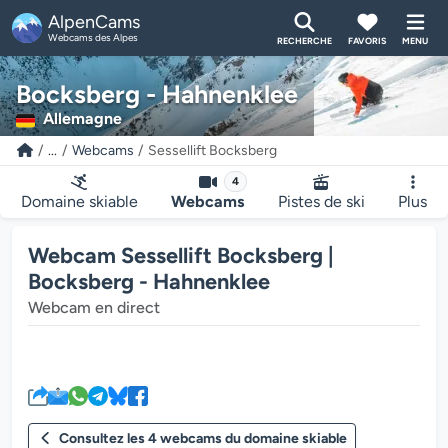
AlpenCams
Webcams des Alpes
RECHERCHE
FAVORIS
MENU
Bocksberg - Hahnenklee
Allemagne
...
Webcams
Sessellift Bocksberg
4
Domaine skiable
Webcams
Pistes de ski
Plus
Webcam Sessellift Bocksberg |
Bocksberg - Hahnenklee
Webcam en direct
Le lecteur multimédia de la we
Consultez les 4 webcams du domaine skiable