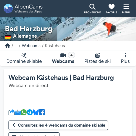
AlpenCams
Webcams des Alpes
RECHERCHE
FAVORIS
MENU
Bad Harzburg
Allemagne
...
Webcams
Kästehaus
4
Domaine skiable
Webcams
Pistes de ski
Plus
Webcam Kästehaus | Bad Harzburg
Webcam en direct
Le lecteur multimédia de la we
Consultez les 4 webcams du domaine skiable