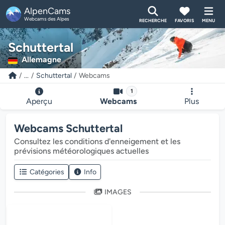
AlpenCams
Webcams des Alpes
RECHERCHE
FAVORIS
MENU
Schuttertal
Allemagne
...
Schuttertal
Webcams
1
Aperçu
Webcams
Plus
Webcams Schuttertal
Consultez les conditions d'enneigement et les
prévisions météorologiques actuelles
Catégories
Info
IMAGES