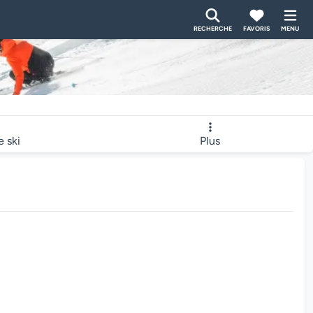
RECHERCHE
FAVORIS
MENU
e ski
Plus
bcam charge...