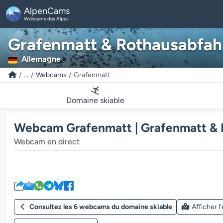
AlpenCams
Webcams des Alpes
Grafenmatt & Rothausabfah
Allemagne
...
Webcams
Grafenmatt
Domaine skiable
Webcam Grafenmatt | Grafenmatt & 
Webcam en direct
Consultez les 6 webcams du domaine skiable
Afficher l