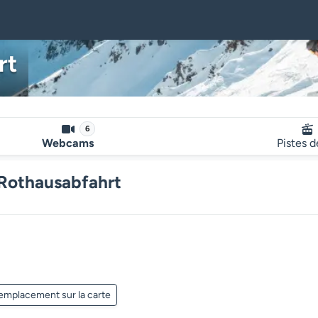
rt
6
Webcams
Pistes d
Rothausabfahrt
Le lecteur multimédia de la we
'emplacement sur la carte