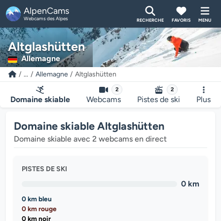
AlpenCams
Webcams des Alpes
RECHERCHE
FAVORIS
MENU
Altglashütten
Allemagne
...
Allemagne
Altglashütten
2
2
Domaine skiable
Webcams
Pistes de ski
Plus
Domaine skiable Altglashütten
Domaine skiable avec 2 webcams en direct
PISTES DE SKI
0 km
0 km bleu
0 km rouge
0 km noir