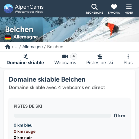
AlpenCams
Webcams des Alpes
RECHERCHE
FAVORIS
MENU
Belchen
Allemagne
...
Allemagne
Belchen
4
Domaine skiable
Webcams
Pistes de ski
Plus
Domaine skiable Belchen
Domaine skiable avec 4 webcams en direct
PISTES DE SKI
0 km
0 km bleu
0 km rouge
0 km noir