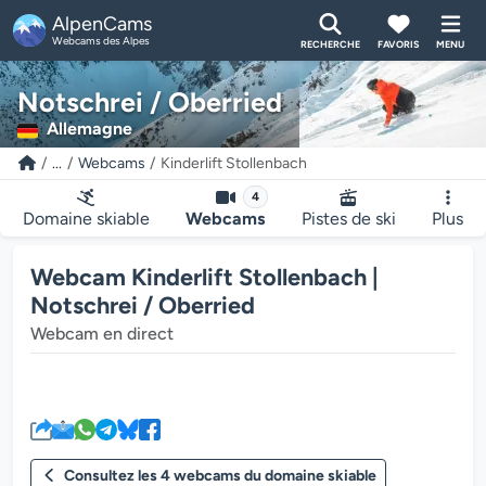
AlpenCams
Webcams des Alpes
RECHERCHE
FAVORIS
MENU
Notschrei / Oberried
Allemagne
...
Webcams
Kinderlift Stollenbach
4
Domaine skiable
Webcams
Pistes de ski
Plus
Webcam Kinderlift Stollenbach |
Notschrei / Oberried
Webcam en direct
Le lecteur multimédia de la we
Consultez les 4 webcams du domaine skiable