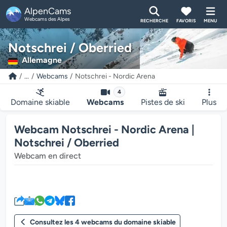
AlpenCams
Webcams des Alpes
RECHERCHE
FAVORIS
MENU
Notschrei / Oberried
Allemagne
...
Webcams
Notschrei - Nordic Arena
4
Domaine skiable
Webcams
Pistes de ski
Plus
Webcam Notschrei - Nordic Arena |
Notschrei / Oberried
Webcam en direct
Le lecteur multimédia de la we
Consultez les 4 webcams du domaine skiable