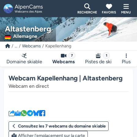
AlpenCams
Webcams des Alpes
RECHERCHE
FAVORIS
MENU
Altastenberg
Allemagne
...
Webcams
Kapellenhang
7
1
Domaine skiable
Webcams
Pistes de ski
Plus
Webcam Kapellenhang | Altastenberg
Webcam en direct
Le lecteur multimédia de la we
Consultez les 7 webcams du domaine skiable
Afficher l'emplacement sur la carte