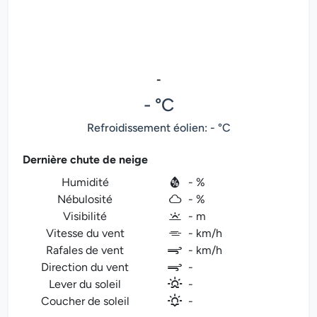
-
- °C
Refroidissement éolien: - °C
Dernière chute de neige
Humidité
- %
Nébulosité
- %
Visibilité
- m
Vitesse du vent
- km/h
Rafales de vent
- km/h
Direction du vent
-
Lever du soleil
-
Coucher de soleil
-