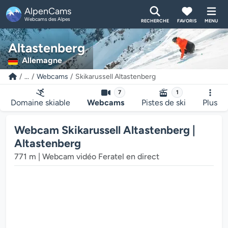
AlpenCams
Webcams des Alpes
RECHERCHE
FAVORIS
MENU
Altastenberg
Allemagne
...
Webcams
Skikarussell Altastenberg
7
1
Domaine skiable
Webcams
Pistes de ski
Plus
Webcam Skikarussell Altastenberg |
Altastenberg
771 m | Webcam vidéo Feratel en direct
Le lecteur multimédia de la webcam ch