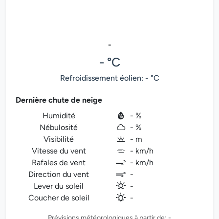
-
- °C
Refroidissement éolien: - °C
Dernière chute de neige
Humidité
- %
Nébulosité
- %
Visibilité
- m
Vitesse du vent
- km/h
Rafales de vent
- km/h
Direction du vent
-
Lever du soleil
-
Coucher de soleil
-
Prévisions météorologiques à partir de: -