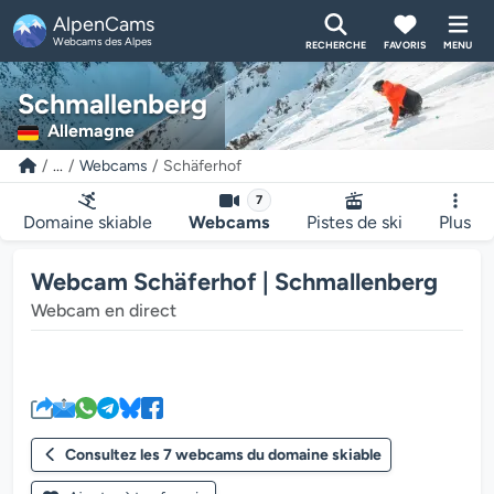
AlpenCams
Webcams des Alpes
RECHERCHE
FAVORIS
MENU
Schmallenberg
Allemagne
...
Webcams
Schäferhof
7
Domaine skiable
Webcams
Pistes de ski
Plus
Webcam Schäferhof | Schmallenberg
Webcam en direct
Le lecteur multimédia de la we
Consultez les 7 webcams du domaine skiable