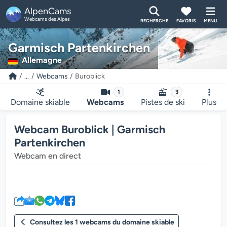
AlpenCams
Webcams des Alpes
RECHERCHE
FAVORIS
MENU
Garmisch Partenkirchen
Allemagne
...
Webcams
Buroblick
1
3
Domaine skiable
Webcams
Pistes de ski
Plus
Webcam Buroblick | Garmisch
Partenkirchen
Webcam en direct
Le lecteur multimédia de la we
Consultez les 1 webcams du domaine skiable