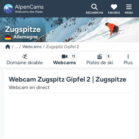
AlpenCams
Webcams des Alpes
RECHERCHE
FAVORIS
MENU
Zugspitze
Allemagne
...
Webcams
Zugspitz Gipfel 2
11
3
Domaine skiable
Webcams
Pistes de ski
Plus
Webcam Zugspitz Gipfel 2 | Zugspitze
Webcam en direct