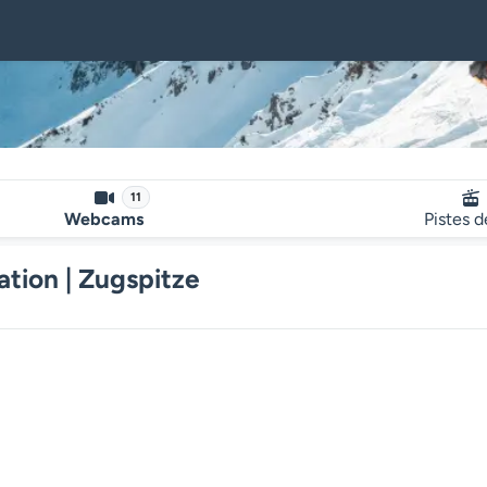
11
Webcams
Pistes d
tion | Zugspitze