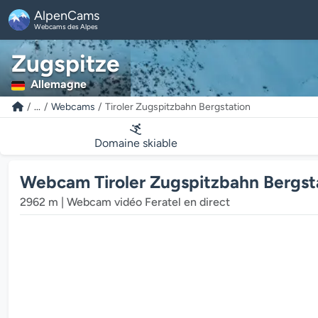
AlpenCams
Webcams des Alpes
Zugspitze
Allemagne
...
Webcams
Tiroler Zugspitzbahn Bergstation
Domaine skiable
Webcam Tiroler Zugspitzbahn Bergsta
2962 m | Webcam vidéo Feratel en direct