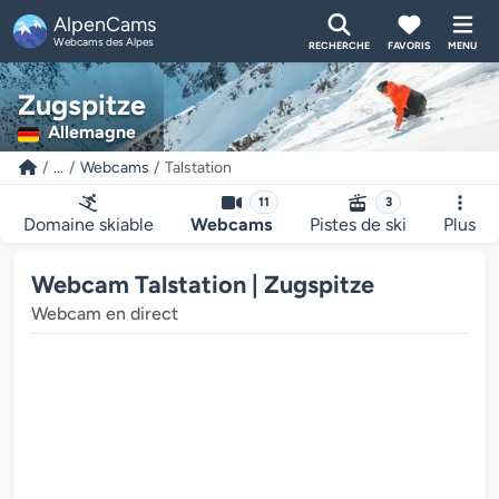
AlpenCams
Webcams des Alpes
RECHERCHE
FAVORIS
MENU
Zugspitze
Allemagne
...
Webcams
Talstation
11
3
Domaine skiable
Webcams
Pistes de ski
Plus
Webcam Talstation | Zugspitze
Webcam en direct
Le lecteur multimédia de la we