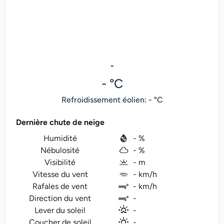
-
- °C
Refroidissement éolien: - °C
Dernière chute de neige
Humidité
- %
Nébulosité
- %
Visibilité
- m
Vitesse du vent
- km/h
Rafales de vent
- km/h
Direction du vent
-
Lever du soleil
-
Coucher de soleil
-