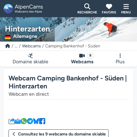
AlpenCams
Webcams des Alpes
RECHERCHE
FAVORIS
MENU
Hinterzarten
Allemagne
...
Webcams
Camping Bankenhof - Süden
9
Domaine skiable
Webcams
Plus
Webcam Camping Bankenhof - Süden |
Hinterzarten
Webcam en direct
Le lecteur multimédia de la we
Consultez les 9 webcams du domaine skiable