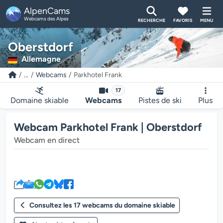
AlpenCams
Webcams des Alpes
RECHERCHE
FAVORIS
MENU
Oberstdorf
Allemagne
...
Webcams
Parkhotel Frank
17
Domaine skiable
Webcams
Pistes de ski
Plus
Webcam Parkhotel Frank | Oberstdorf
Webcam en direct
Le lecteur multimédia de la we
Consultez les 17 webcams du domaine skiable