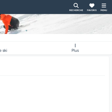
RECHERCHE
FAVORIS
MENU
e ski
Plus
bcam charge...