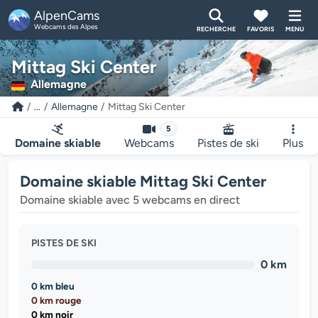
AlpenCams
Webcams des Alpes
RECHERCHE
FAVORIS
MENU
Mittag Ski Center
Allemagne
...
Allemagne
Mittag Ski Center
5
Domaine skiable
Webcams
Pistes de ski
Plus
Domaine skiable Mittag Ski Center
Domaine skiable avec 5 webcams en direct
PISTES DE SKI
0 km
0 km bleu
0 km rouge
0 km noir