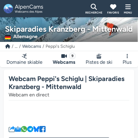
AlpenCams
Webcams des Alpes
RECHERCHE
FAVORIS
MENU
Skiparadies Kranzberg - Mittenwald
Allemagne
...
Webcams
Peppi's Schiglu
9
Domaine skiable
Webcams
Pistes de ski
Plus
Webcam Peppi's Schiglu | Skiparadies
Kranzberg - Mittenwald
Webcam en direct
Le lecteur multimédia de la we