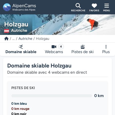
AlpenCams
Webcams des Alpes
RECHERCHE
FAVORIS
MENU
Holzgau
Autriche
...
Autriche
Holzgau
4
Domaine skiable
Webcams
Pistes de ski
Plus
Domaine skiable Holzgau
Domaine skiable avec 4 webcams en direct
PISTES DE SKI
0 km
0 km bleu
0 km rouge
0 km noir