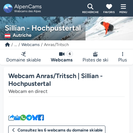
AlpenCams
Webcams des Alpes
RECHERCHE
FAVORIS
MENU
Sillian - Hochpustertal
Autriche
...
Webcams
Anras/Tritsch
6
Domaine skiable
Webcams
Pistes de ski
Plus
Webcam Anras/Tritsch | Sillian -
Hochpustertal
Webcam en direct
Le lecteur multimédia de la we
Consultez les 6 webcams du domaine skiable