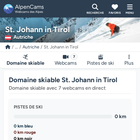
AlpenCams
Webcams des Alpes
RECHERCHE
FAVORIS
MENU
St. Johann in Tirol
Autriche
...
Autriche
St. Johann in Tirol
7
Domaine skiable
Webcams
Pistes de ski
Plus
Domaine skiable St. Johann in Tirol
Domaine skiable avec 7 webcams en direct
PISTES DE SKI
0 km
0 km bleu
0 km rouge
0 km noir