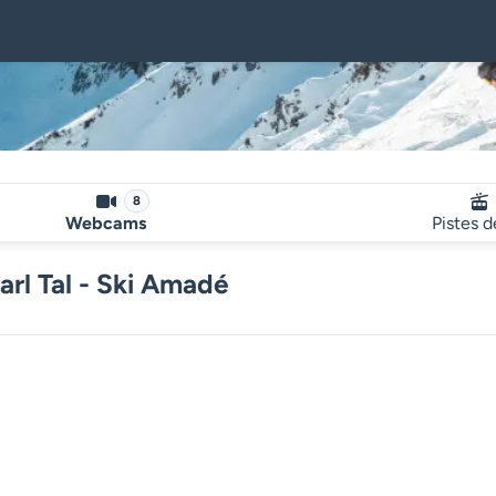
8
Webcams
Pistes d
rl Tal - Ski Amadé