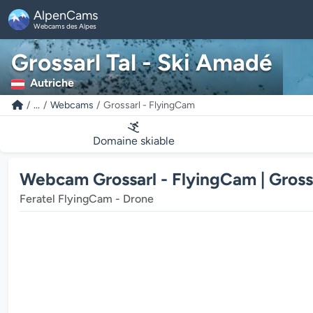
AlpenCams
Webcams des Alpes
Grossarl Tal - Ski Amadé
Autriche
...
Webcams
Grossarl - FlyingCam
Domaine skiable
Webcam Grossarl - FlyingCam | Grossa
Feratel FlyingCam - Drone