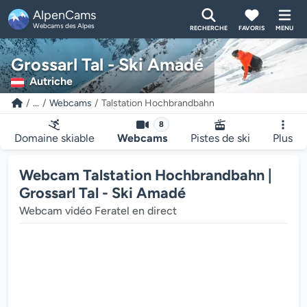
AlpenCams
Webcams des Alpes
RECHERCHE
FAVORIS
MENU
Grossarl Tal - Ski Amadé
Autriche
...
Webcams
Talstation Hochbrandbahn
8
Domaine skiable
Webcams
Pistes de ski
Plus
Webcam Talstation Hochbrandbahn |
Grossarl Tal - Ski Amadé
Webcam vidéo Feratel en direct
ur multimédia de la webcam charge...