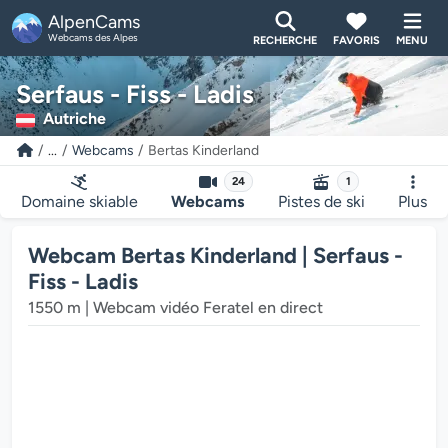
AlpenCams
Webcams des Alpes
RECHERCHE
FAVORIS
MENU
Serfaus - Fiss - Ladis
Autriche
...
Webcams
Bertas Kinderland
24
1
Le lecteur multimédia de la webcam charge...
Domaine skiable
Webcams
Pistes de ski
Plus
Webcam Bertas Kinderland | Serfaus -
Fiss - Ladis
1550 m | Webcam vidéo Feratel en direct